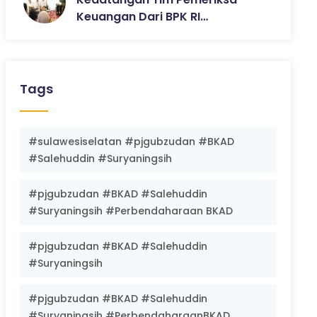
Keuangan Dari BPK RI…
Tags
#sulawesiselatan #pjgubzudan #BKAD
#Salehuddin #Suryaningsih
#pjgubzudan #BKAD #Salehuddin
#Suryaningsih #Perbendaharaan BKAD
#pjgubzudan #BKAD #Salehuddin
#Suryaningsih
#pjgubzudan #BKAD #Salehuddin
#Suryaningsih #PerbendaharaanBKAD