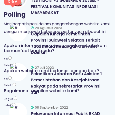
TESTIMONI PJ GUBERNUR SULSEL -
Q & A
FESTIVAL KOMUNITAS INFORMASI
MASYARAKAT
Polling
Mari berpatisipasi dalam pengembangan website kami
29 Agustus 2023
dengan menjawab beberapa pertanyaan dibawah ini
Capaian KInerja Pemerintah
Provinsi Sulawesi Selatan Terkait
Apakah informasi yang tersaji pada website kami
Tata Kelola Keuangan dan Aset
bermanfaat bagi anda?
Daerah
Ya
Tidak
27 Juli 2023
Apakah website kami berfungsi dengan baik?
Pelantikan Jabatan Baru Asisten 1
Ya
Pemerintahan dan Kesejahtraan
Tidak
Rakyat pada sekretariat Provinsi
Bagaimana tampilan website kami?
Sul
Bagus
Jelek
08 September 2022
Pelayanan Informasi Publik BKAD