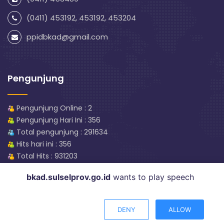
(0411) 453192, 453192, 453204
ppidbkad@gmail.com
Pengunjung
Pengunjung Online : 2
Pengunjung Hari Ini : 356
Total pengunjung : 291634
Hits hari ini : 356
Total Hits : 931203
bkad.sulselprov.go.id
wants to play speech
© 2020
BKAD
| Badan Keuangan dan Aset Daerah
Prov.
DENY
ALLOW
Sulawesi Selatan