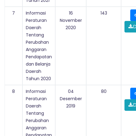
Tahun 2021
7
Informasi
16
143
Peraturan
November
D
Daerah
2020
Tentang
Perubahan
Anggaran
Pendapatan
dan Belanja
Daerah
Tahun 2020
8
Informasi
04
80
Peraturan
Desember
D
Daerah
2019
Tentang
Perubahan
Anggaran
Pendapatan