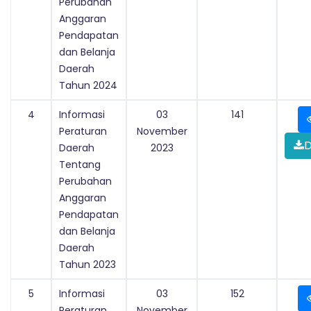
Perubahan
Anggaran
Pendapatan
dan Belanja
Daerah
Tahun 2024
4
Informasi
03
141
Peraturan
November
D
Daerah
2023
Tentang
Perubahan
Anggaran
Pendapatan
dan Belanja
Daerah
Tahun 2023
5
Informasi
03
152
Peraturan
November