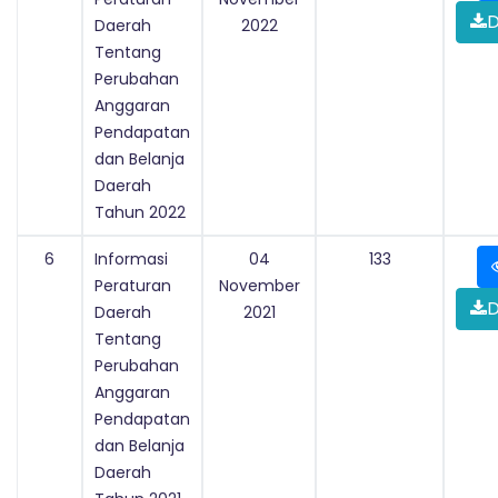
D
Daerah
2022
Tentang
Perubahan
Anggaran
Pendapatan
dan Belanja
Daerah
Tahun 2022
6
Informasi
04
133
Peraturan
November
D
Daerah
2021
Tentang
Perubahan
Anggaran
Pendapatan
dan Belanja
Daerah